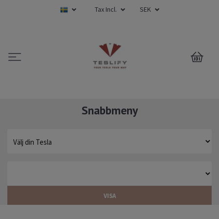
Tax Incl.
SEK
0
Snabbmeny
VISA