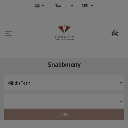
Tax Incl.
SEK
0
Snabbmeny
VISA