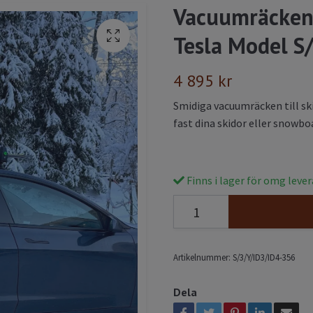
Vacuumräcken 
Tesla Model S
4 895 kr
Smidiga vacuumräcken till s
fast dina skidor eller snowboa
Finns i lager för omg leve
Artikelnummer:
S/3/Y/ID3/ID4-356
Dela