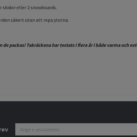
r skidor eller 2 snowboards.
en säkert utan att repa ytorna.
n de packas! Takräckena har testats i flera år i både varma och e
rev