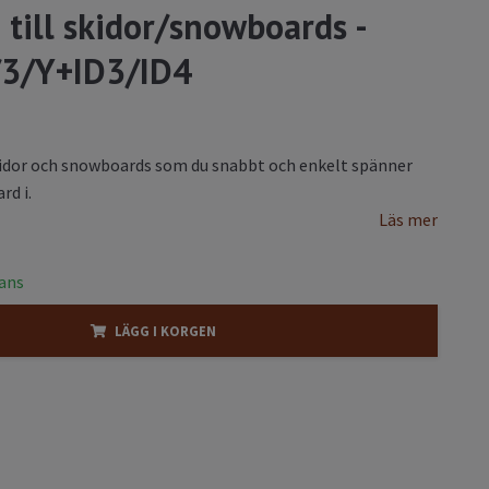
till skidor/snowboards -
/3/Y+ID3/ID4
kidor och snowboards som du snabbt och enkelt spänner
rd i.
Läs mer
rans
LÄGG I KORGEN