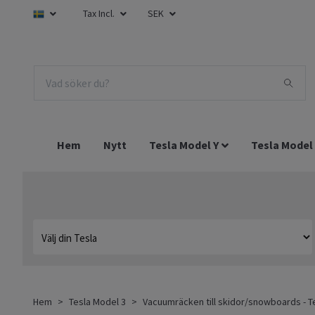
Tax Incl.
SEK
Hem
Nytt
Tesla Model Y
Tesla Model
Hem
Tesla Model 3
Vacuumräcken till skidor/snowboards - T