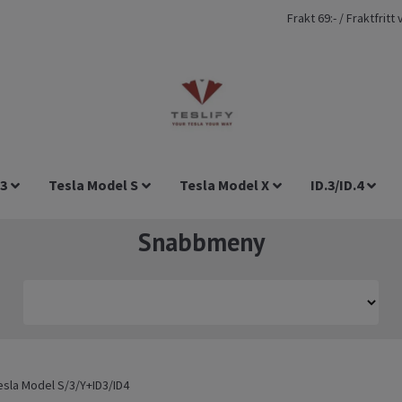
Frakt 69:- / Fraktfrit
 3
Tesla Model S
Tesla Model X
ID.3/ID.4
Snabbmeny
esla Model S/3/Y+ID3/ID4