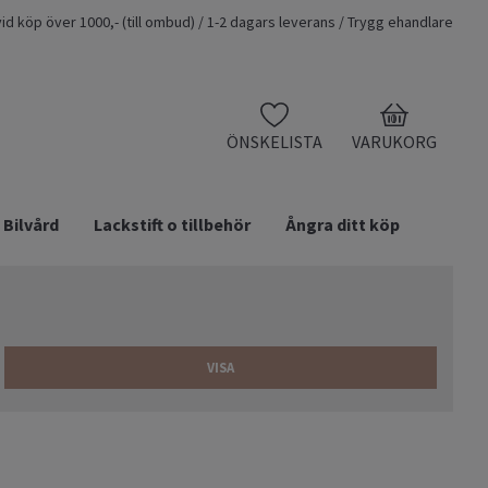
t vid köp över 1000,- (till ombud) / 1-2 dagars leverans / Trygg ehandlare
0
ÖNSKELISTA
VARUKORG
Bilvård
Lackstift o tillbehör
Ångra ditt köp
VISA