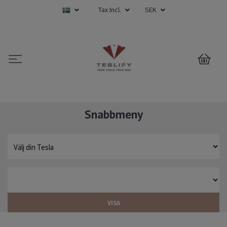
Tax Incl.
SEK
0
Snabbmeny
VISA