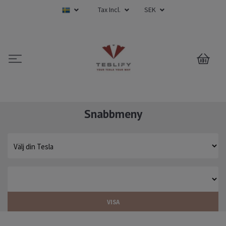
Tax Incl.
SEK
0
Snabbmeny
VISA