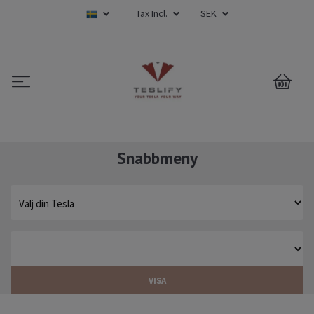
Tax Incl.
SEK
0
Snabbmeny
VISA