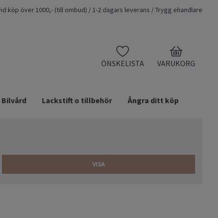
t vid köp över 1000,- (till ombud) / 1-2 dagars leverans / Trygg ehandlare
0
ÖNSKELISTA
VARUKORG
Bilvård
Lackstift o tillbehör
Ångra ditt köp
VISA