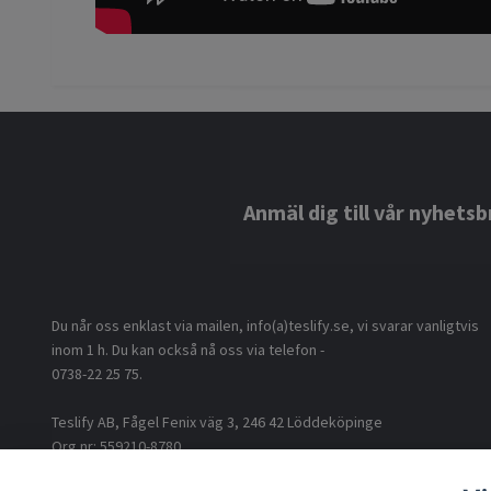
Anmäl dig till vår nyhetsb
Du når oss enklast via mailen, info(a)teslify.se, vi svarar vanligtvis
inom 1 h. Du kan också nå oss via telefon -
0738-22 25 75.
Teslify AB, Fågel Fenix väg 3, 246 42 Löddeköpinge
Org nr: 559210-8780