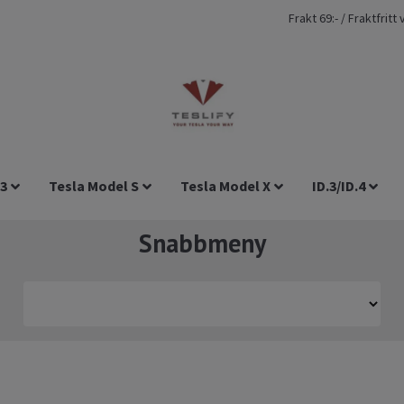
Frakt 69:- / Fraktfrit
 3
Tesla Model S
Tesla Model X
ID.3/ID.4
Snabbmeny