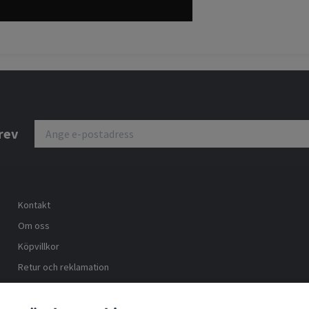
rev
Kontakt
Om oss
Köpvillkor
Retur och reklamation
Trygg ehandel
Blogg