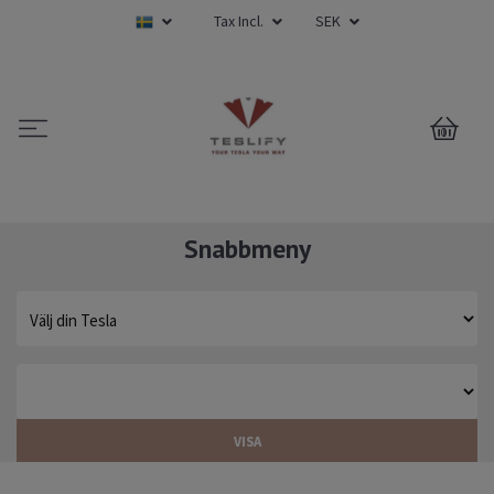
Tax Incl.
SEK
0
Snabbmeny
VISA