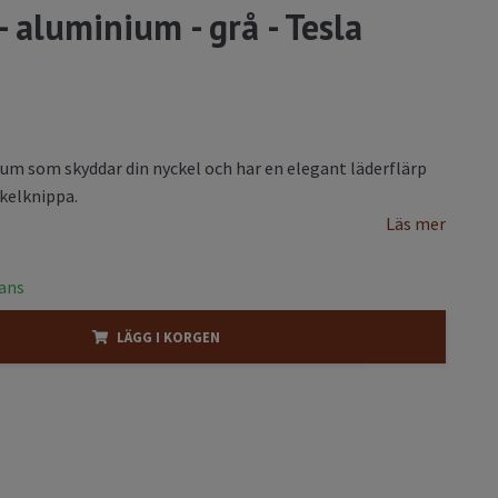
- aluminium - grå - Tesla
ium som skyddar din nyckel och har en elegant läderflärp
ckelknippa.
Läs mer
rans
LÄGG I KORGEN