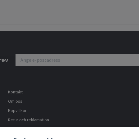
rev
Kontakt
Om oss
Köpvillkor
Retur och reklamation
Trygg ehandel
Blogg