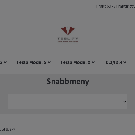
Frakt 69:- / Fraktfrit
 3
Tesla Model S
Tesla Model X
ID.3/ID.4
Snabbmeny
del S/3/Y