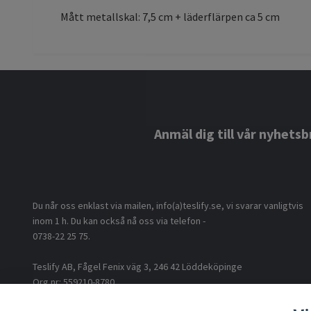
Mått metallskal: 7,5 cm + läderflärpen ca 5 cm
Anmäl dig till vår nyhetsb
Du når oss enklast via mailen, info(a)teslify.se, vi svarar vanligtvis
inom 1 h. Du kan också nå oss via telefon -
0738-22 25 75.
Teslify AB, Fågel Fenix väg 3, 246 42 Löddeköpinge
Org nr: 559210-8780