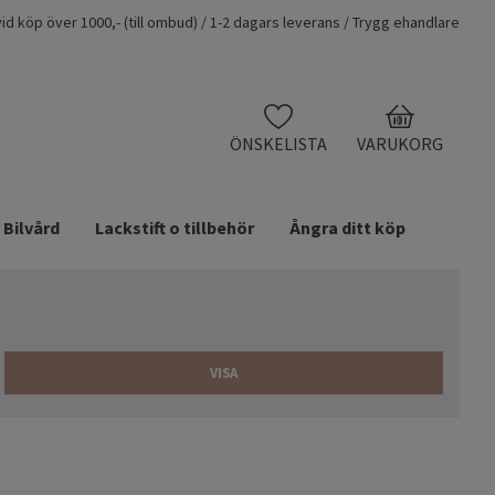
t vid köp över 1000,- (till ombud) / 1-2 dagars leverans / Trygg ehandlare
0
ÖNSKELISTA
VARUKORG
Bilvård
Lackstift o tillbehör
Ångra ditt köp
VISA