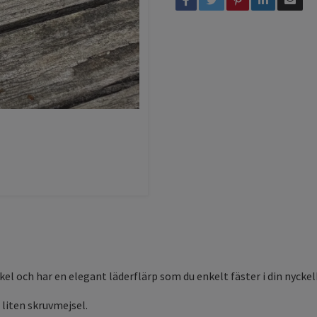
el och har en elegant läderflärp som du enkelt fäster i din nycke
liten skruvmejsel.