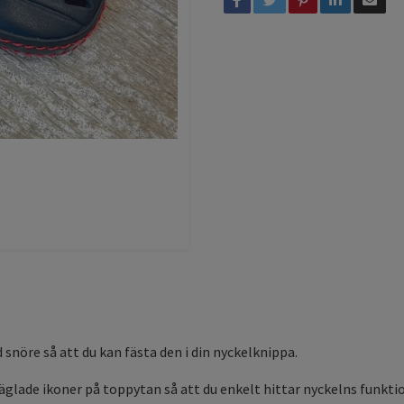
d snöre så att du kan fästa den i din nyckelknippa.
räglade ikoner på toppytan så att du enkelt hittar nyckelns funk