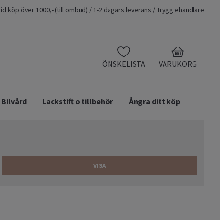
t vid köp över 1000,- (till ombud) / 1-2 dagars leverans / Trygg ehandlare
0
ÖNSKELISTA
VARUKORG
Bilvård
Lackstift o tillbehör
Ångra ditt köp
VISA