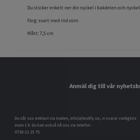
Du sticker enkelt ner din nyckel i bakdelen och nyckel
Färg: svart med röd söm
Mått: 7,5 cm
Anmäl dig till vår nyhetsb
Du når oss enklast via mailen, info(a)teslify.se, vi svarar vanligtvis
inom 1 h. Du kan också nå oss via telefon -
0738-22 25 75.