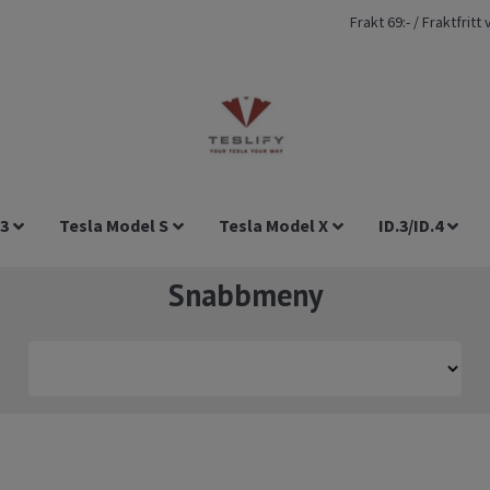
Frakt 69:- / Fraktfrit
 3
Tesla Model S
Tesla Model X
ID.3/ID.4
Snabbmeny