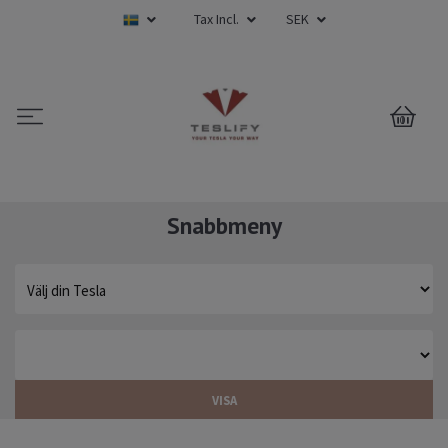
Tax Incl.
SEK
0
Snabbmeny
VISA