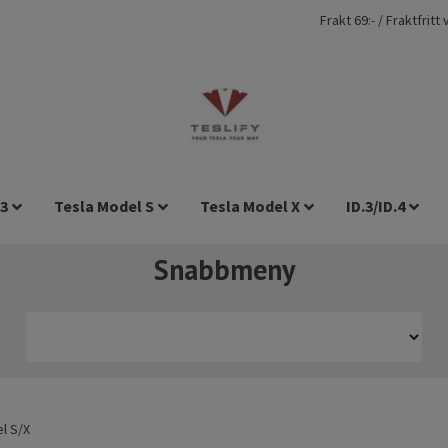
Frakt 69:- / Fraktfrit
 3
Tesla Model S
Tesla Model X
ID.3/ID.4
Snabbmeny
l S/X