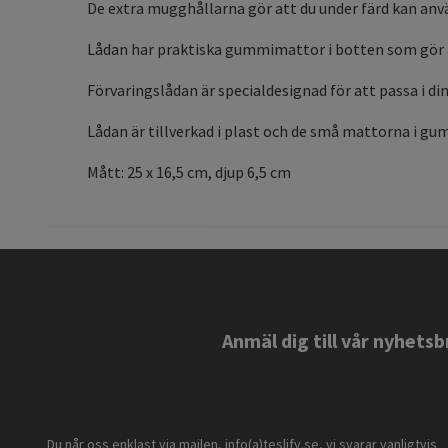
De extra mugghållarna gör att du under färd kan anv
Lådan har praktiska gummimattor i botten som gör att
Förvaringslådan är specialdesignad för att passa i din
Lådan är tillverkad i plast och de små mattorna i gu
Mått: 25 x 16,5 cm, djup 6,5 cm
Anmäl dig till vår nyhetsb
Du når oss enklast via mailen, info(a)teslify.se, vi svarar vanligtvis