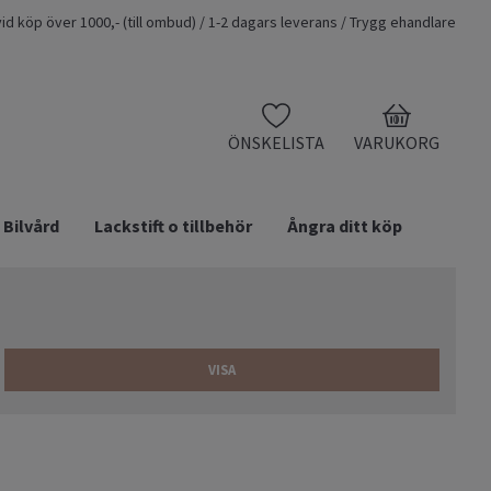
t vid köp över 1000,- (till ombud) / 1-2 dagars leverans / Trygg ehandlare
0
ÖNSKELISTA
VARUKORG
Bilvård
Lackstift o tillbehör
Ångra ditt köp
VISA