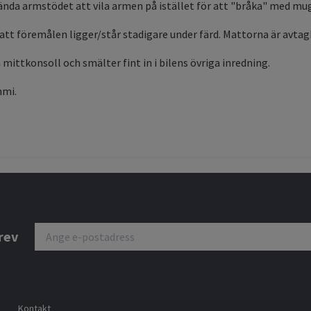
ända armstödet att vila armen på istället för att "bråka" med mug
 föremålen ligger/står stadigare under färd. Mattorna är avtagba
 mittkonsoll och smälter fint in i bilens övriga inredning.
mmi.
rev
Kontakt