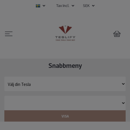
Tax Incl.
SEK
0
Snabbmeny
VISA