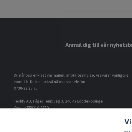
Anmäl dig till vår nyhetsb
Du når oss enklast via mailen, info(a)teslify.se, vi svarar vanligtvis
inom 1 h. Du kan också nå oss via telefon -
0738-22 25 75.
Teslify AB, Fågel Fenix väg 3, 246 42 Löddeköpinge
Org nr: 559210-8780
Vi