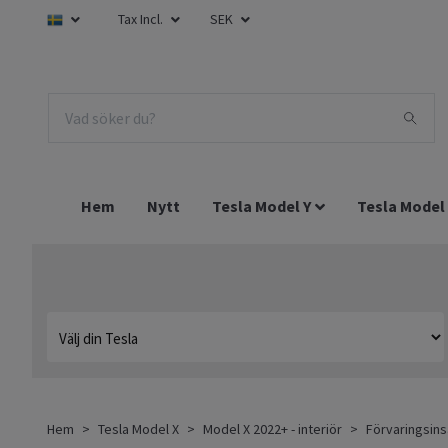
Tax Incl.
SEK
Hem
Nytt
Tesla Model Y
Tesla Model
Hem
Tesla Model X
Model X 2022+ - interiör
Förvaringsins