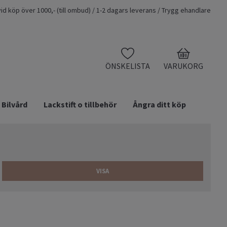
t vid köp över 1000,- (till ombud) / 1-2 dagars leverans / Trygg ehandlare
0
ÖNSKELISTA
VARUKORG
Bilvård
Lackstift o tillbehör
Ångra ditt köp
VISA