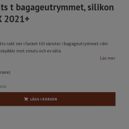
ts t bagageutrymmet, silikon
 X 2021+
tts rakt ner i facket till vänster i bagageutrymmet i din
skyddar mot smuts och ev väta.
Läs mer
enare)
rans
LÄGG I KORGEN