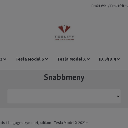
Frakt 69:- / Fraktfrit
 3
Tesla Model S
Tesla Model X
ID.3/ID.4
Snabbmeny
ats t bagageutrymmet, silikon - Tesla Model X 2021+