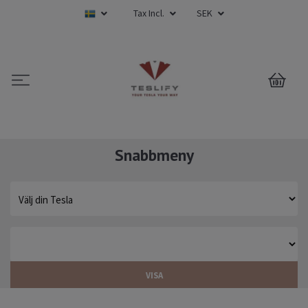
Tax Incl.
SEK
0
Snabbmeny
VISA