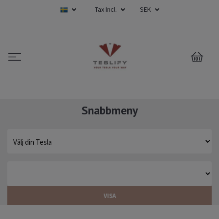
Tax Incl.
SEK
0
Snabbmeny
VISA