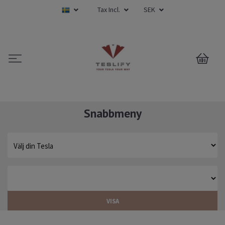
Tax Incl.
SEK
0
Snabbmeny
VISA