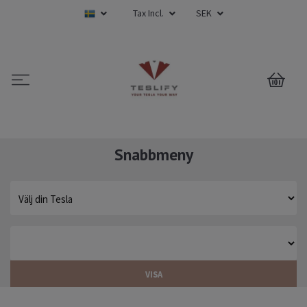
Tax Incl.
SEK
0
Snabbmeny
VISA