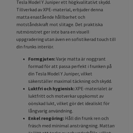
Tesla Model Y Juniper ett högkvalitativt skydd.
Tillverkad av XPE-material, erbjuder denna
matta enastående hållbarhet och
motståndskraft mot slitage. Det praktiska
rutmönstret ger inte bara en visuell
uppgradering utan även en sofistikerad touch till
din frunks interiör.
Formgjuten:
Varje matta är noggrant
formad för att passa perfekt i frunken på
din Tesla Model Y Juniper, vilket
säkerställer maximal täckning och skydd.
Luktfri och hygienisk:
XPE-materialet är
luktfritt och motverkar uppkomst av
oönskad lukt, vilket gör det idealiskt för
långvarig användning.
Enkel rengöring:
Håll din frunk ren och
fräsch med minimal ansträngning. Mattan
är lätt att torka av och underhålla, vilket