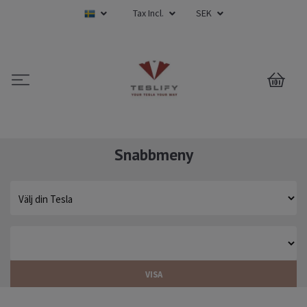
Tax Incl.
SEK
0
Snabbmeny
VISA