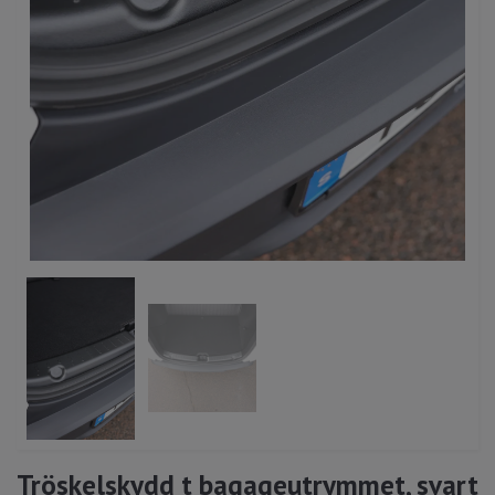
Tröskelskydd t bagageutrymmet, svart