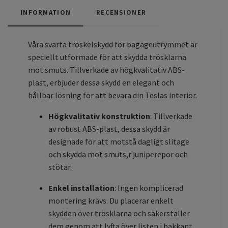
INFORMATION
RECENSIONER
Våra svarta tröskelskydd för bagageutrymmet är
speciellt utformade för att skydda trösklarna
mot smuts. Tillverkade av högkvalitativ ABS-
plast, erbjuder dessa skydd en elegant och
hållbar lösning för att bevara din Teslas interiör.
Högkvalitativ konstruktion
: Tillverkade
av robust ABS-plast, dessa skydd är
designade för att motstå dagligt slitage
och skydda mot smuts,r juniperepor och
stötar.
Enkel installation
: Ingen komplicerad
montering krävs. Du placerar enkelt
skydden över trösklarna och säkerställer
dem genom att lyfta över listen i bakkant.