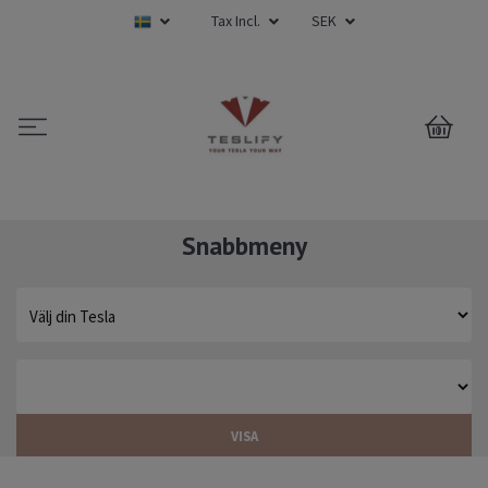
Tax Incl.
SEK
0
Snabbmeny
VISA