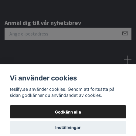
Anmäl dig till vår nyhetsbrev
Sociala medier
Vi använder cookies
teslify.se använder cookies. Genom att fortsätta på
sidan godkänner du användandet av cookies.
Godkänn alla
© 2026 Teslify
Inställningar