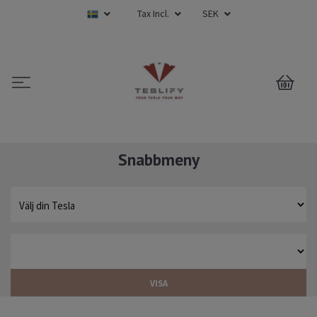
Tax Incl.
SEK
0
Snabbmeny
VISA