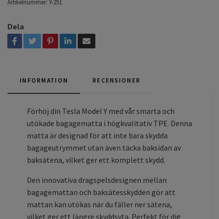
Artikelnummer:
Y-251
Dela
INFORMATION
RECENSIONER
Förhöj din Tesla Model Y med vår smarta och
utökade bagagematta i högkvalitativ TPE. Denna
matta är designad för att inte bara skydda
bagageutrymmet utan även täcka baksidan av
baksätena, vilket ger ett komplett skydd.
Den innovativa dragspelsdesignen mellan
bagagemattan och baksätesskydden gör att
mattan kan utökas när du fäller ner sätena,
vilket ger ett längre skyddsyta. Perfekt för dig