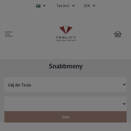
Tax Incl.
SEK
0
Snabbmeny
VISA