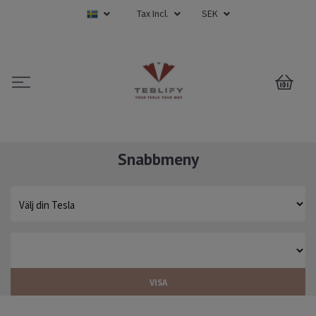
Tax Incl.
SEK
0
Snabbmeny
VISA