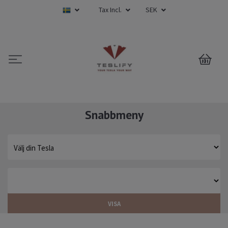
Tax Incl.
SEK
0
Snabbmeny
VISA