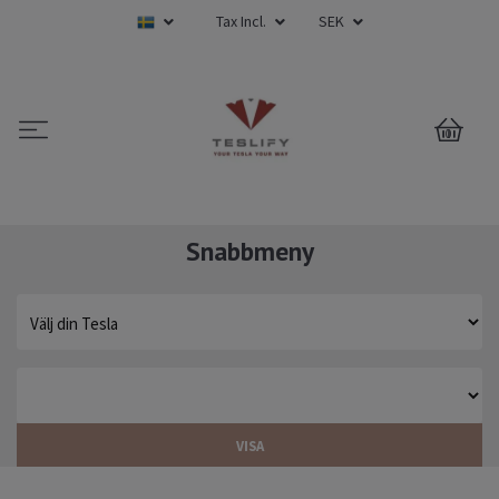
Tax Incl.
SEK
0
Snabbmeny
VISA