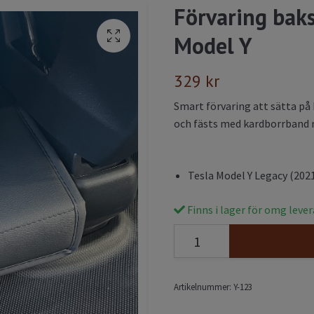
Förvaring baks
Model Y
329 kr
Smart förvaring att sätta på
och fästs med kardborrband 
Tesla Model Y Legacy (202
Finns i lager för omg leve
Artikelnummer:
Y-123