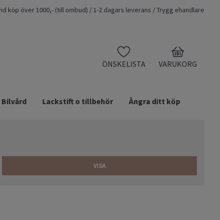
t vid köp över 1000,- (till ombud) / 1-2 dagars leverans / Trygg ehandlare
0
ÖNSKELISTA
VARUKORG
Bilvård
Lackstift o tillbehör
Ångra ditt köp
VISA