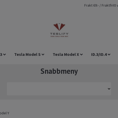
Frakt 69:- / Fraktfrit
 3
Tesla Model S
Tesla Model X
ID.3/ID.4
Snabbmeny
odel Y