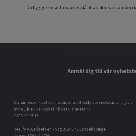
Du bygger enkelt ihop den då alla sidor har kardborrb
Anmäl dig till vår nyhetsb
Du når oss enklast via mailen, info(a)teslify.se, vi svarar vanligtvis
inom 1 h. Du kan också nå oss via telefon -
0738-22 25 75.
Teslify AB, Fågel Fenix väg 3, 246 42 Löddeköpinge
Org nr: 559210-8780