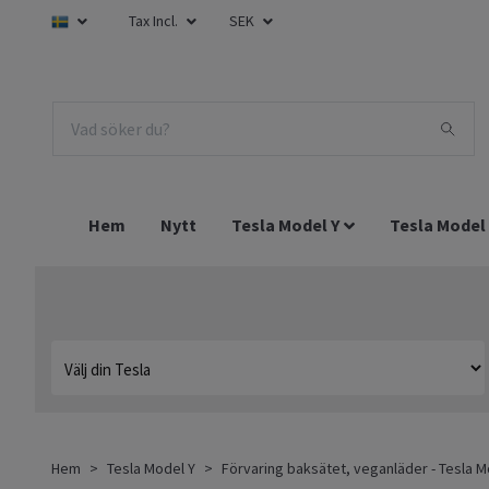
Tax Incl.
SEK
Hem
Nytt
Tesla Model Y
Tesla Model
Hem
Tesla Model Y
Förvaring baksätet, veganläder - Tesla M