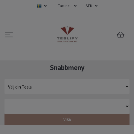
Tax Incl.
SEK
0
Snabbmeny
VISA