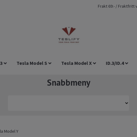
Frakt 69:- / Fraktfrit
 3
Tesla Model S
Tesla Model X
ID.3/ID.4
Snabbmeny
sla Model Y