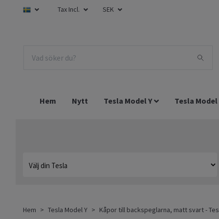
Tax Incl.
SEK
Hem
Nytt
Tesla Model Y
Tesla Model
Hem
Tesla Model Y
Kåpor till backspeglarna, matt svart - Te