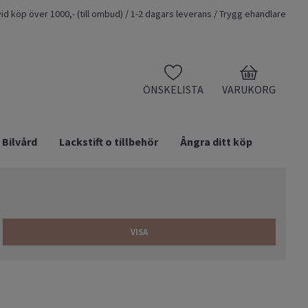
t vid köp över 1000,- (till ombud) / 1-2 dagars leverans / Trygg ehandlare
0
ÖNSKELISTA
VARUKORG
Bilvård
Lackstift o tillbehör
Ångra ditt köp
VISA