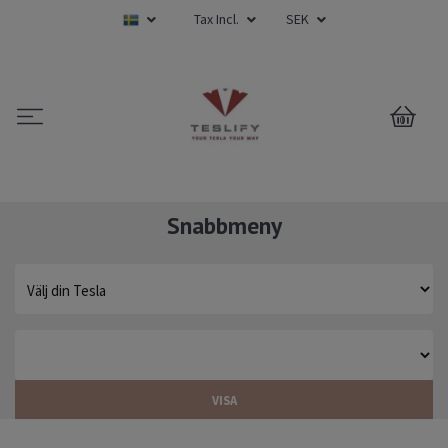
Tax Incl.
SEK
0
Snabbmeny
VISA