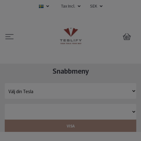
Tax Incl.
SEK
0
Snabbmeny
VISA