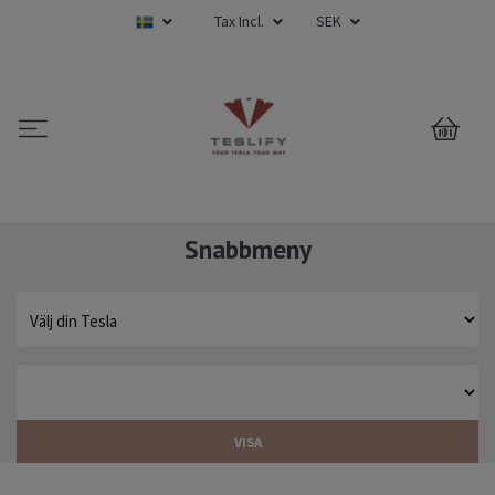
Tax Incl.
SEK
0
Snabbmeny
VISA