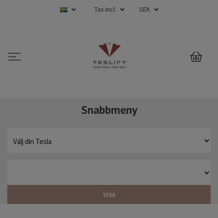
Tax Incl.
SEK
0
Snabbmeny
VISA