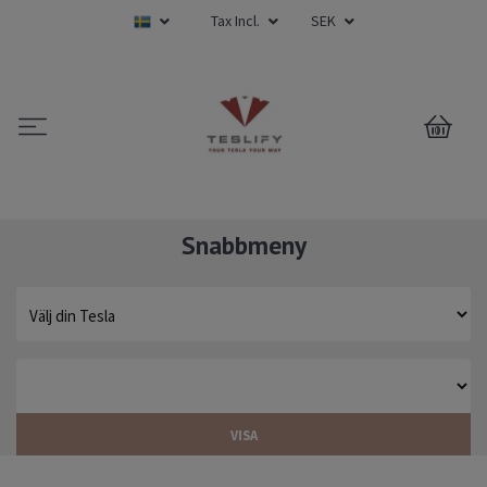
Tax Incl.
SEK
0
Snabbmeny
VISA