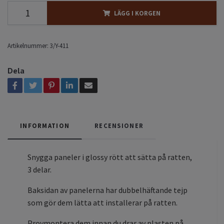
LÄGG I KORGEN
Artikelnummer:
3/Y-411
Dela
INFORMATION
RECENSIONER
Snygga paneler i glossy rött att sätta på ratten,
3 delar.
Baksidan av panelerna har dubbelhäftande tejp
som gör dem lätta att installerar på ratten.
Provmontera dem innan du drar av plasten på