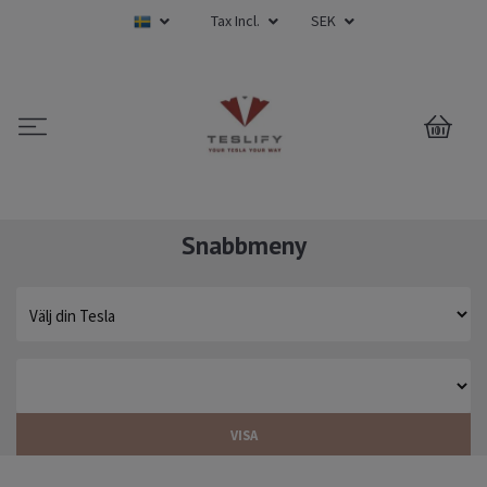
Tax Incl.
SEK
0
Snabbmeny
VISA