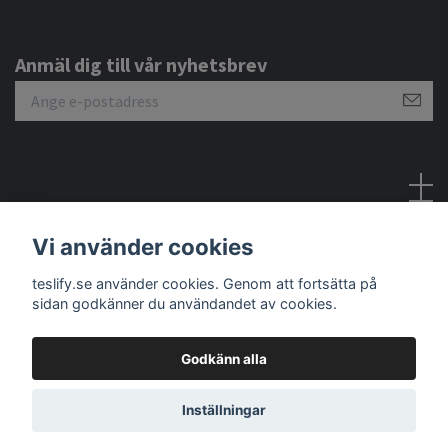
Anmäl dig till vår nyhetsbrev
Sociala medier
Vi använder cookies
teslify.se använder cookies. Genom att fortsätta på
sidan godkänner du användandet av cookies.
Godkänn alla
© 2026 Teslify
Inställningar