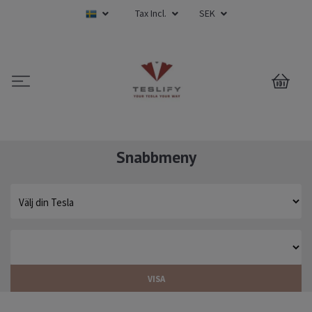
Tax Incl.
SEK
0
Snabbmeny
VISA