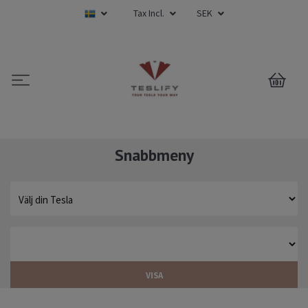
Tax Incl.
SEK
0
Snabbmeny
VISA