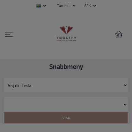
Tax Incl.
SEK
0
Snabbmeny
VISA