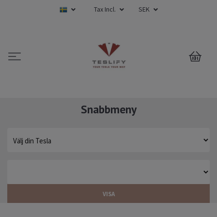
Tax Incl.
SEK
0
Snabbmeny
VISA