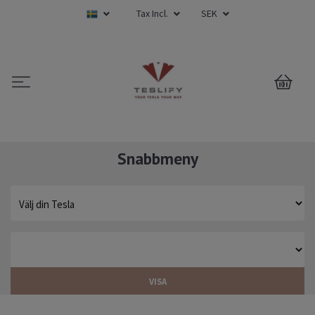
Tax Incl.
SEK
0
Snabbmeny
VISA