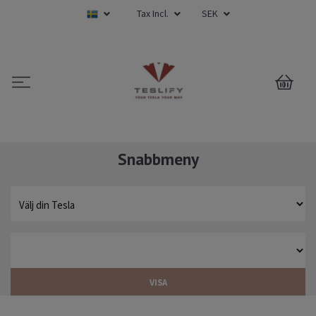
Tax Incl.
SEK
0
Snabbmeny
VISA