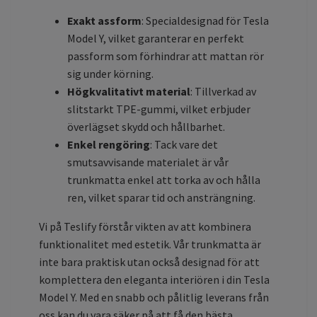
Exakt assform
: Specialdesignad för Tesla
Model Y, vilket garanterar en perfekt
passform som förhindrar att mattan rör
sig under körning.
Högkvalitativt material
: Tillverkad av
slitstarkt TPE-gummi, vilket erbjuder
överlägset skydd och hållbarhet.
Enkel rengöring
: Tack vare det
smutsavvisande materialet är vår
trunkmatta enkel att torka av och hålla
ren, vilket sparar tid och ansträngning.
Vi på Teslify förstår vikten av att kombinera
funktionalitet med estetik. Vår trunkmatta är
inte bara praktisk utan också designad för att
komplettera den eleganta interiören i din Tesla
Model Y. Med en snabb och pålitlig leverans från
oss kan du vara säker på att få den bästa