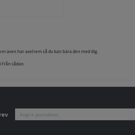
som även har axelrem så du kan bära den med dig.
i från sådan.
rev