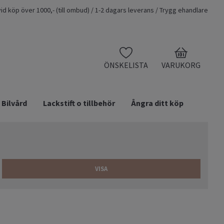
t vid köp över 1000,- (till ombud) / 1-2 dagars leverans / Trygg ehandlare
0
ÖNSKELISTA
VARUKORG
Bilvård
Lackstift o tillbehör
Ångra ditt köp
VISA