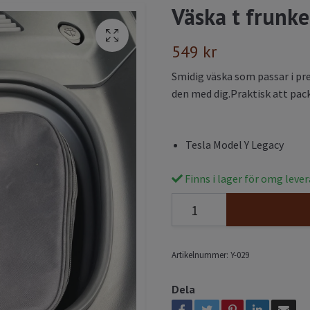
Väska t frunke
549 kr
Smidig väska som passar i pre
den med dig.Praktisk att packa
Tesla Model Y Legacy
Finns i lager för omg leve
Artikelnummer:
Y-029
Dela