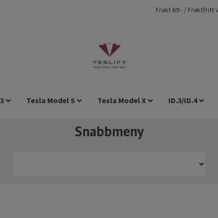
Frakt 69:- / Fraktfrit
 3
Tesla Model S
Tesla Model X
ID.3/ID.4
Snabbmeny