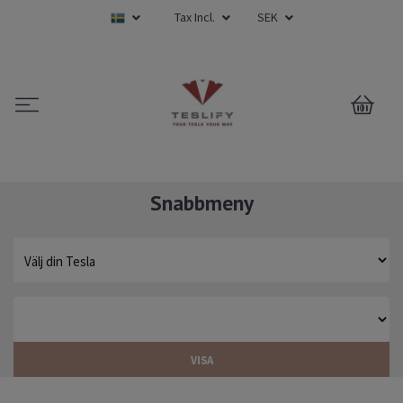
Tax Incl.
SEK
0
Snabbmeny
VISA