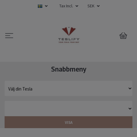
Tax Incl.
SEK
0
Snabbmeny
VISA