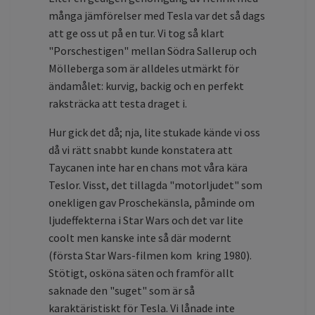
många jämförelser med Tesla var det så dags
att ge oss ut på en tur. Vi tog så klart
"Porschestigen" mellan Södra Sallerup och
Mölleberga som är alldeles utmärkt för
ändamålet: kurvig, backig och en perfekt
raksträcka att testa draget i.
Hur gick det då; nja, lite stukade kände vi oss
då vi rätt snabbt kunde konstatera att
Taycanen inte har en chans mot våra kära
Teslor. Visst, det tillagda "motorljudet" som
onekligen gav Proschekänsla, påminde om
ljudeffekterna i Star Wars och det var lite
coolt men kanske inte så där modernt
(första Star Wars-filmen kom kring 1980).
Stötigt, osköna säten och framför allt
saknade den "suget" som är så
karaktäristiskt för Tesla. Vi lånade inte