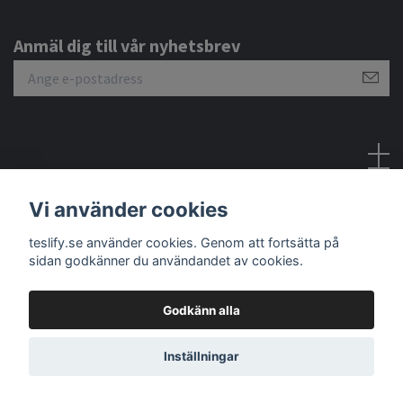
Anmäl dig till vår nyhetsbrev
Sociala medier
Vi använder cookies
teslify.se använder cookies. Genom att fortsätta på
sidan godkänner du användandet av cookies.
Godkänn alla
© 2026 Teslify
Inställningar