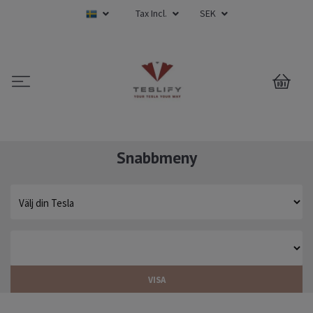
Tax Incl.
SEK
0
Snabbmeny
VISA