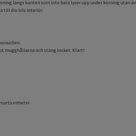
ing längs kanten som inte bara lyser upp under körning utan även
ill din bils interiör.
konsollen.
t mugghållarna och stäng locket. Klart!
smarta enheter