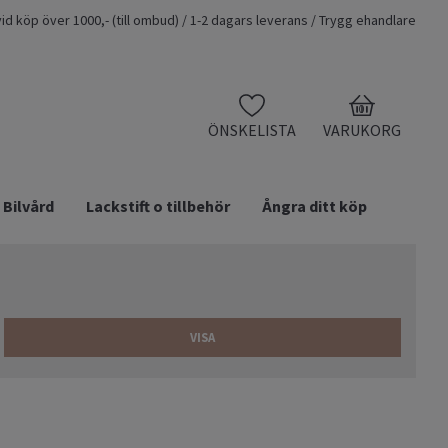
t vid köp över 1000,- (till ombud) / 1-2 dagars leverans / Trygg ehandlare
0
ÖNSKELISTA
VARUKORG
Bilvård
Lackstift o tillbehör
Ångra ditt köp
VISA