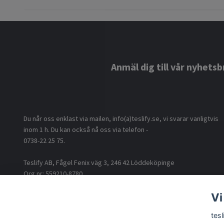
Anmäl dig till vår nyhetsb
Du når oss enklast via mailen, info(a)teslify.se, vi svarar vanligtvis
inom 1 h. Du kan också nå oss via telefon -
0738-22 25 75.
Teslify AB, Fågel Fenix väg 3, 246 42 Löddeköpinge
Org nr: 559210-8780
Vi
tes