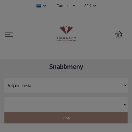
Tax Incl.
SEK
0
Snabbmeny
VISA