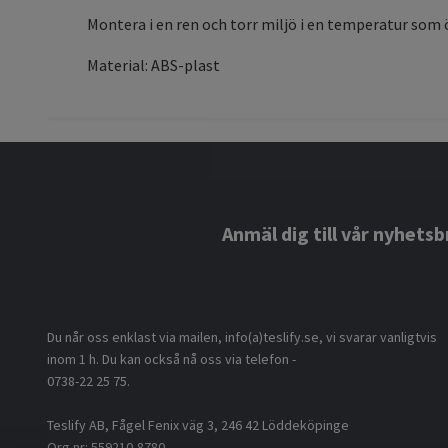
Montera i en ren och torr miljö i en temperatur som 
Material: ABS-plast
Anmäl dig till vår nyhetsb
Du når oss enklast via mailen, info(a)teslify.se, vi svarar vanligtvis
inom 1 h. Du kan också nå oss via telefon -
0738-22 25 75.
Teslify AB, Fågel Fenix väg 3, 246 42 Löddeköpinge
Org nr: 559210-8780