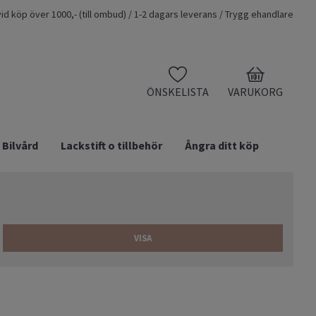
t vid köp över 1000,- (till ombud) / 1-2 dagars leverans / Trygg ehandlare
0
ÖNSKELISTA
VARUKORG
Bilvård
Lackstift o tillbehör
Ångra ditt köp
VISA