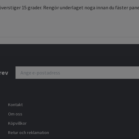
överstiger 15 grader. Rengör underlaget noga innan du fäster pane
rev
Kontakt
Om oss
Köpvillkor
Retur och reklamation