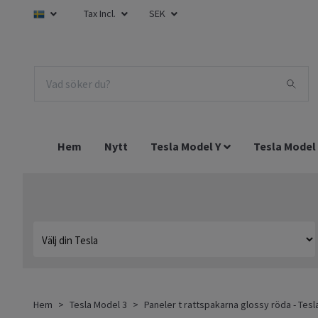
Tax Incl.
SEK
Hem
Nytt
Tesla Model Y
Tesla Model
Hem
Tesla Model 3
Paneler t rattspakarna glossy röda - Tesl