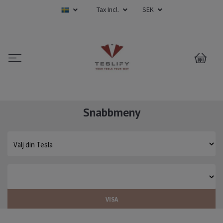
Tax Incl.
SEK
0
Snabbmeny
VISA