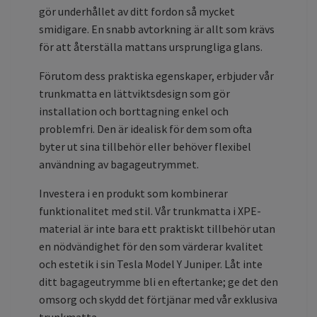
gör underhållet av ditt fordon så mycket
smidigare. En snabb avtorkning är allt som krävs
för att återställa mattans ursprungliga glans.
Förutom dess praktiska egenskaper, erbjuder vår
trunkmatta en lättviktsdesign som gör
installation och borttagning enkel och
problemfri. Den är idealisk för dem som ofta
byter ut sina tillbehör eller behöver flexibel
användning av bagageutrymmet.
Investera i en produkt som kombinerar
funktionalitet med stil. Vår trunkmatta i XPE-
material är inte bara ett praktiskt tillbehör utan
en nödvändighet för den som värderar kvalitet
och estetik i sin Tesla Model Y Juniper. Låt inte
ditt bagageutrymme bli en eftertanke; ge det den
omsorg och skydd det förtjänar med vår exklusiva
trunkmatta.