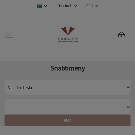
Tax Incl.
SEK
0
Snabbmeny
VISA