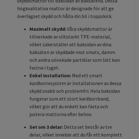
skyddsmattor till baksidan av baksätena. Dessa
högkvalitativa mattor är designade för att ge
överlägset skydd och hålla din bil i toppskick.
Maximalt skydd:
Våra skyddsmattor är
tillverkade av slitstarkt TPE-material,
vilket säkerställer att baksidan av dina
baksäten är skyddade mot smuts, damm
och andra oönskade partiklar som lätt kan
fastna i tyget.
Enkel installation:
Med ett smart
kardborresystem är installationen av dessa
skydd snabb och problemfri. Hela baksidan
fungerar som ett stort kardborrband,
vilket gör att du enkelt kan fästa och
justera mattorna efter behov.
Set om 3 delar:
Detta set består av tre
delar, vilket innebär att du får ett komplett