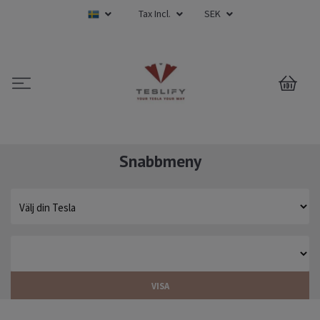
Tax Incl.
SEK
0
Snabbmeny
VISA